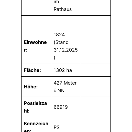
im
Rathaus
1824
Einwohne
(Stand
r:
31.12.2025
)
Fläche:
1302 ha
427 Meter
Höhe:
ü.NN
Postleitza
66919
hl:
Kennzeich
PS
en: