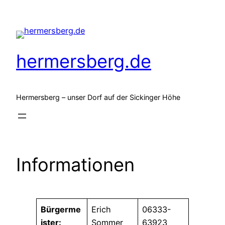
Zum
Inhalt
springen
hermersberg.de
Hermersberg – unser Dorf auf der Sickinger Höhe
Informationen
Bürgerme
Erich
06333-
ister:
Sommer
63923